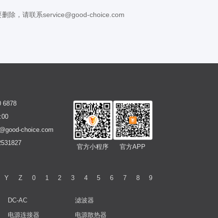
rvice@good-choice.com
6878
00
good-choice.com
531827
官方小程序
官方APP
Y
Z
0
1
2
3
4
5
6
7
8
9
DC-AC
滤波器
电源连接器
电源散热器