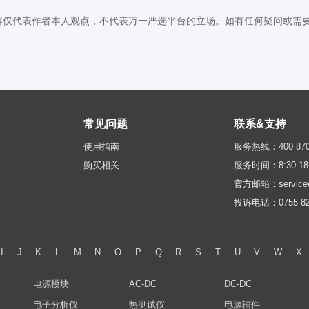
作者本人观点，不代表万一严选平台的立场。如有任何疑问或需要删除，请联系se
常见问题
联系&支持
使用指南
服务热线：400 870 
购买相关
服务时间：8:30-18:
官方邮箱：service@
投诉电话：0755-82
I
J
K
L
M
N
O
P
Q
R
S
T
U
V
W
X
电源模块
AC-DC
DC-DC
电子分析仪
热测试仪
电源辅件