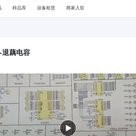
讯
样品库
设备租赁
商家入驻
用方案,技术分享,电源测试,产品介
-退藕电容