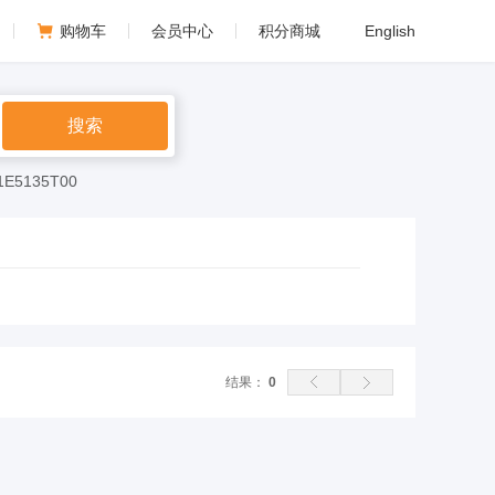
购物车
会员中心
积分商城
English
会员中心
搜索
我的订单
1E5135T00
我的收藏
退出
结果：
0