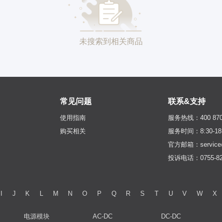
未搜索到相关商品
常见问题
联系&支持
使用指南
服务热线：400 870 
购买相关
服务时间：8:30-18:
官方邮箱：service@
投诉电话：0755-82
I
J
K
L
M
N
O
P
Q
R
S
T
U
V
W
X
电源模块
AC-DC
DC-DC