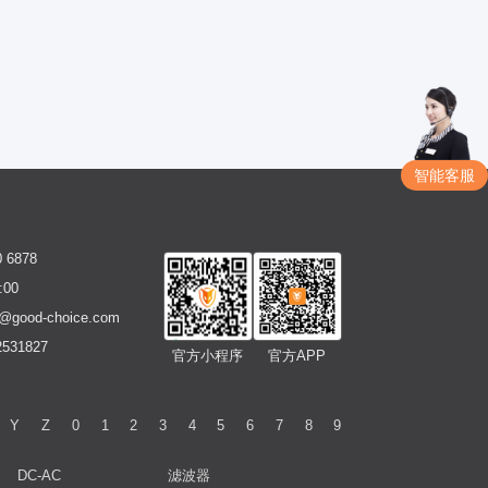
智能客服
6878
00
good-choice.com
531827
官方小程序
官方APP
Y
Z
0
1
2
3
4
5
6
7
8
9
DC-AC
滤波器