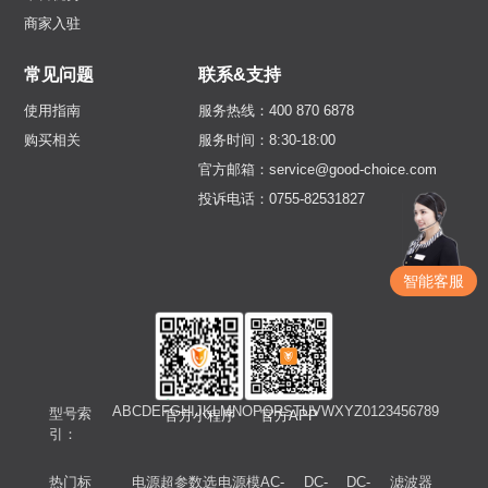
商家入驻
常见问题
联系&支持
使用指南
服务热线：400 870 6878
购买相关
服务时间：8:30-18:00
官方邮箱：service@good-choice.com
投诉电话：0755-82531827
智能客服
A
B
C
D
E
F
G
H
I
J
K
L
M
N
O
P
Q
R
S
T
U
V
W
X
Y
Z
0
1
2
3
4
5
6
7
8
9
型号索
官方小程序
官方APP
引：
热门标
电源超
参数选
电源模
AC-
DC-
DC-
滤波器