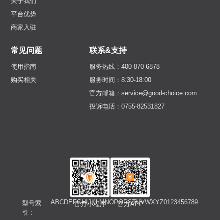
关于我们
平台优势
商家入驻
常见问题
联系&支持
使用指南
服务热线：400 870 6878
购买相关
服务时间：8:30-18:00
官方邮箱：service@good-choice.com
投诉电话：0755-82531827
A
B
C
D
E
F
G
H
I
J
K
L
M
N
O
P
Q
R
S
T
U
V
W
X
Y
Z
0
1
2
3
4
5
6
7
8
9
型号索
官方小程序
官方APP
引：