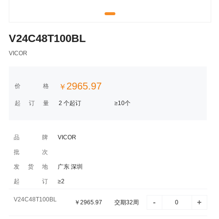
V24C48T100BL
VICOR
2965.97
价格
￥
起订量
2 个起订
≥10个
品牌
VICOR
批次
发货地
广东 深圳
起订
≥2
V24C48T100BL
-
+
￥
2965.97
交期32周