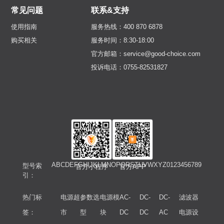
常见问题
联系&支持
使用指南
服务热线：400 870 6878
购买相关
服务时间：8:30-18:00
官方邮箱：service@good-choice.com
投诉电话：0755-82531827
A
B
C
D
E
F
G
H
I
J
K
L
M
N
O
P
Q
R
S
T
U
V
W
X
Y
Z
0
1
2
3
4
5
6
7
8
9
型号索
官方小程序
官方APP
引：
热门标
电源超
参数选
电源模
AC-
DC-
DC-
滤波器
签：
市
型
块
DC
DC
AC
电源设