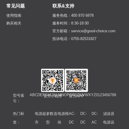
常见问题
联系&支持
使用指南
服务热线：400 870 6878
购买相关
服务时间：8:30-18:00
官方邮箱：service@good-choice.com
投诉电话：0755-82531827
A
B
C
D
E
F
G
H
I
J
K
L
M
N
O
P
Q
R
S
T
U
V
W
X
Y
Z
0
1
2
3
4
5
6
7
8
9
型号索
官方小程序
官方APP
引：
热门标
电源超
参数选
电源模
AC-
DC-
DC-
滤波器
签：
市
型
块
DC
DC
AC
电源设