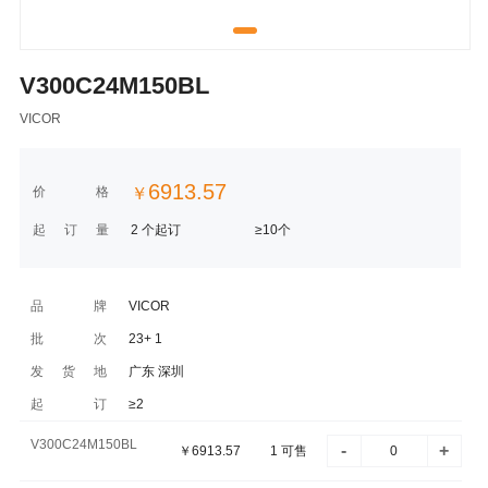
V300C24M150BL
VICOR
6913.57
价格
￥
起订量
2 个起订
≥10个
品牌
VICOR
批次
23+ 1
发货地
广东 深圳
起订
≥2
V300C24M150BL
-
+
￥
6913.57
1
可售