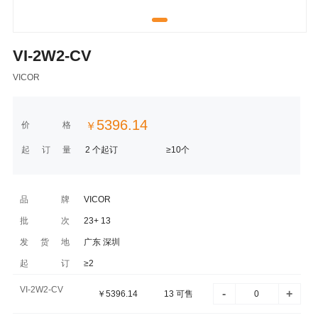
VI-2W2-CV
VICOR
5396.14
价格
￥
起订量
2 个起订
≥10个
品牌
VICOR
批次
23+ 13
发货地
广东 深圳
起订
≥2
VI-2W2-CV
-
+
￥
5396.14
13
可售