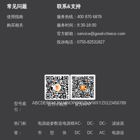
常见问题
联系&支持
使用指南
服务热线：400 870 6878
购买相关
服务时间：8:30-18:00
官方邮箱：service@good-choice.com
投诉电话：0755-82531827
A
B
C
D
E
F
G
H
I
J
K
L
M
N
O
P
Q
R
S
T
U
V
W
X
Y
Z
0
1
2
3
4
5
6
7
8
9
型号索
官方小程序
官方APP
引：
热门标
电源超
参数选
电源模
AC-
DC-
DC-
滤波器
签：
市
型
块
DC
DC
AC
电源设