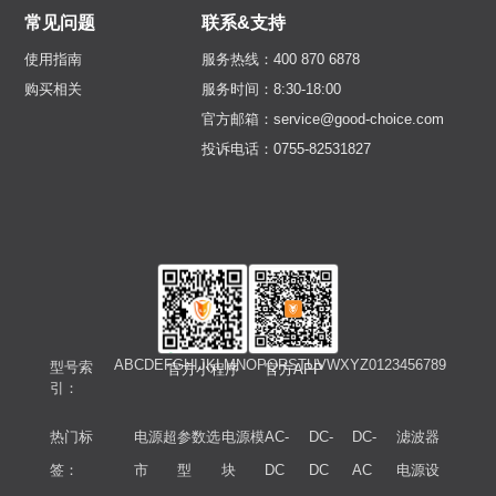
常见问题
联系&支持
使用指南
服务热线：400 870 6878
购买相关
服务时间：8:30-18:00
官方邮箱：service@good-choice.com
投诉电话：0755-82531827
A
B
C
D
E
F
G
H
I
J
K
L
M
N
O
P
Q
R
S
T
U
V
W
X
Y
Z
0
1
2
3
4
5
6
7
8
9
型号索
官方小程序
官方APP
引：
热门标
电源超
参数选
电源模
AC-
DC-
DC-
滤波器
签：
市
型
块
DC
DC
AC
电源设