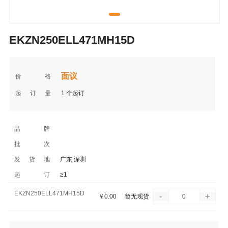
EKZN250ELL471MH15D
面议
价格
起订量
1 个起订
品牌
批次
发货地
广东 深圳
起订
≥1
EKZN250ELL471MH15D
-
+
￥
0.00
暂无现货