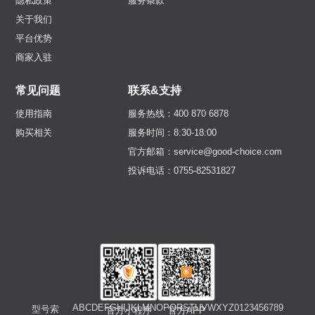
隐私政策
服务条款
关于我们
平台优势
商家入驻
常见问题
联系&支持
使用指南
服务热线：400 870 6878
购买相关
服务时间：8:30-18:00
官方邮箱：service@good-choice.com
投诉电话：0755-82531827
A
B
C
D
E
F
G
H
I
J
K
L
M
N
O
P
Q
R
S
T
U
V
W
X
Y
Z
0
1
2
3
4
5
6
7
8
9
型号索
官方小程序
官方APP