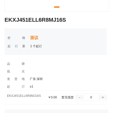
EKXJ451ELL6R8MJ16S
面议
价格
起订量
1 个起订
品牌
批次
发货地
广东 深圳
起订
≥1
EKXJ451ELL6R8MJ16S
-
+
￥
0.00
暂无现货