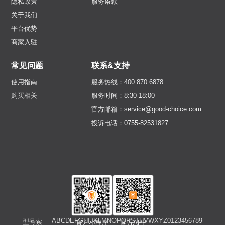
隐私政策
服务条款
关于我们
平台优势
商家入驻
常见问题
联系&支持
使用指南
服务热线：400 870 6878
购买相关
服务时间：8:30-18:00
官方邮箱：service@good-choice.com
投诉电话：0755-82531827
A
B
C
D
E
F
G
H
I
J
K
L
M
N
O
P
Q
R
S
T
U
V
W
X
Y
Z
0
1
2
3
4
5
6
7
8
9
型号索
官方小程序
官方APP