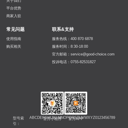
关于我们
平台优势
商家入驻
常见问题
联系&支持
使用指南
服务热线：400 870 6878
购买相关
服务时间：8:30-18:00
官方邮箱：service@good-choice.com
投诉电话：0755-82531827
A
B
C
D
E
F
G
H
I
J
K
L
M
N
O
P
Q
R
S
T
U
V
W
X
Y
Z
0
1
2
3
4
5
6
7
8
9
型号索
官方小程序
官方APP
引：