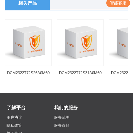
智能客服
相关产品
DCM2322T72S26A0M60
DCM2322T72S31A0M60
DCM2322T7
了解平台
我们的服务
用户协议
服务范围
隐私政策
服务条款