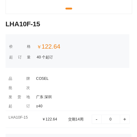
LHA10F-15
122.64
价格
￥
起订量
40 个起订
品牌
COSEL
批次
发货地
广东 深圳
起订
≥40
LHA10F-15
-
+
￥
122.64
交期14周