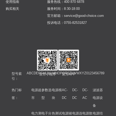
使用指南
服务热线：400 870 6878
购买相关
服务时间：8:30-18:00
官方邮箱：service@good-choice.com
投诉电话：0755-82531827
A
B
C
D
E
F
G
H
I
J
K
L
M
N
O
P
Q
R
S
T
U
V
W
X
Y
Z
0
1
2
3
4
5
6
7
8
9
型号索
官方小程序
官方APP
引：
热门标
电源超
参数选
电源模
AC-
DC-
DC-
滤波器
签：
市
型
块
DC
DC
AC
电源设
备
电力测
电子分
热测试
电源辅
电源连
电源散
电源结