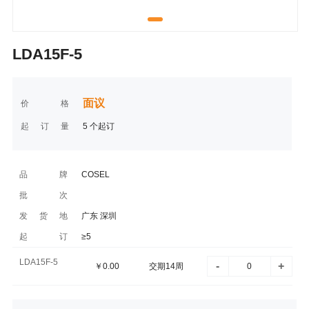
LDA15F-5
面议
价格
起订量
5 个起订
品牌
COSEL
批次
发货地
广东 深圳
起订
≥5
LDA15F-5
-
+
￥
0.00
交期14周