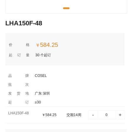
LHA150F-48
584.25
价格
￥
起订量
30 个起订
品牌
COSEL
批次
发货地
广东 深圳
起订
≥30
LHA150F-48
-
+
￥
584.25
交期14周