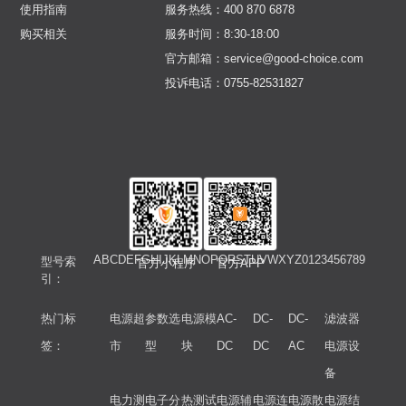
使用指南
服务热线：400 870 6878
购买相关
服务时间：8:30-18:00
官方邮箱：service@good-choice.com
投诉电话：0755-82531827
A
B
C
D
E
F
G
H
I
J
K
L
M
N
O
P
Q
R
S
T
U
V
W
X
Y
Z
0
1
2
3
4
5
6
7
8
9
型号索
官方小程序
官方APP
引：
热门标
电源超
参数选
电源模
AC-
DC-
DC-
滤波器
签：
市
型
块
DC
DC
AC
电源设
备
电力测
电子分
热测试
电源辅
电源连
电源散
电源结